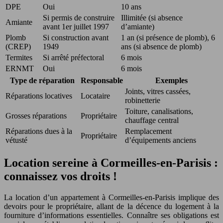
DPE
Oui
10 ans
Si permis de construire
Illimitée (si absence
Amiante
avant 1er juillet 1997
d’amiante)
Plomb
Si construction avant
1 an (si présence de plomb), 6
(CREP)
1949
ans (si absence de plomb)
Termites
Si arrêté préfectoral
6 mois
ERNMT
Oui
6 mois
Type de réparation
Responsable
Exemples
Joints, vitres cassées,
Réparations locatives
Locataire
robinetterie
Toiture, canalisations,
Grosses réparations
Propriétaire
chauffage central
Réparations dues à la
Remplacement
Propriétaire
vétusté
d’équipements anciens
Location sereine à Cormeilles-en-Parisis :
connaissez vos droits !
La location d’un appartement à Cormeilles-en-Parisis implique des
devoirs pour le propriétaire, allant de la décence du logement à la
fourniture d’informations essentielles. Connaître ses obligations est