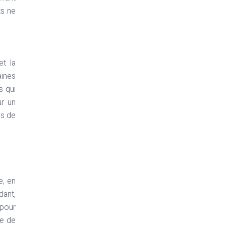
ts ne
et la
aines
s qui
ur un
is de
e, en
dant,
 pour
me de