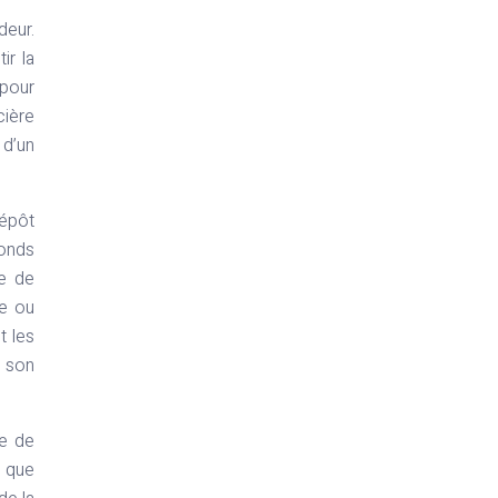
deur.
ir la
 pour
cière
 d’un
dépôt
fonds
le de
ce ou
t les
e son
e de
l que