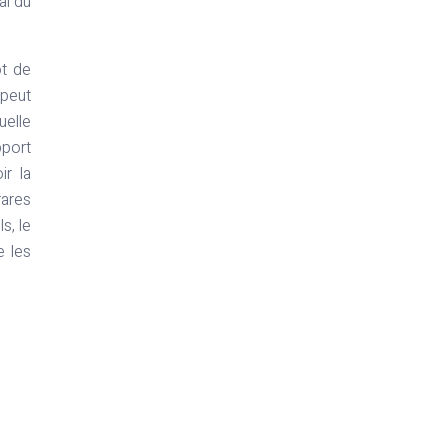
al du
ôt de
 peut
uelle
pport
ir la
rares
s, le
e les