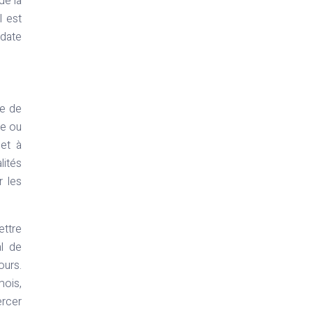
de la
l est
 date
le de
te ou
met à
lités
r les
ettre
al de
ours.
mois,
ercer