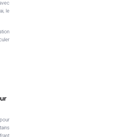
 avec
i, le
ation
culer
eur
 pour
tains
frant