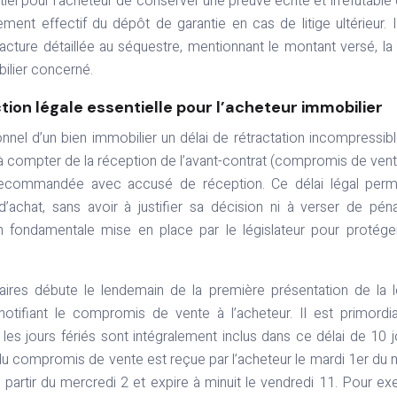
tiel pour l’acheteur de conserver une preuve écrite et irréfutable 
ement effectif du dépôt de garantie en cas de litige ultérieur. I
re détaillée au séquestre, mentionnant le montant versé, la
bilier concerné.
tion légale essentielle pour l’acheteur immobilier
nnel d’un bien immobilier un délai de rétractation incompressib
à compter de la réception de l’avant-contrat (compromis de ven
e recommandée avec accusé de réception. Ce délai légal per
achat, sans avoir à justifier sa décision ni à verser de péna
on fondamentale mise en place par le législateur pour protége
aires débute le lendemain de la première présentation de la l
ifiant le compromis de vente à l’acheteur. Il est primordi
les jours fériés sont intégralement inclus dans ce délai de 10 j
on du compromis de vente est reçue par l’acheteur le mardi 1er du 
 partir du mercredi 2 et expire à minuit le vendredi 11. Pour ex