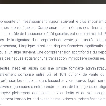
représente un investissement majeur, souvent le plus important 
mmes considérables. Comprendre les mécanismes financier
ls que le rôle de l’assurance dépôt garantie, est donc primordial. 
ors de la signature du compromis de vente, joue un rôle cruci
endant, il implique aussi des risques financiers significatifs s
ou si un litige survient. Une compréhension approfondie du dép
re ces risques et garantir une transaction immobilière sécurisée.
stre, n’est en aucun cas une simple formalité administrativ
ralement comprise entre 5% et 10% du prix de vente du 
c précision les situations dans lesquelles vous pouvez légitimeme
tives et juridiques à entreprendre en cas de blocage ou de litig
s soyez pleinement conscient de vos droits et de vos obliga
issement immobilier et d’éviter les mauvaises surprises financière
.