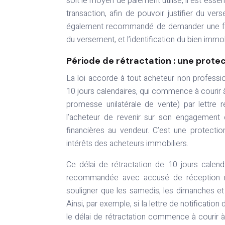
soit le moyen de paiement utilisé, il est essen
transaction, afin de pouvoir justifier du vers
également recommandé de demander une factu
du versement, et l’identification du bien immo
Période de rétractation : une protec
La loi accorde à tout acheteur non professio
10 jours calendaires, qui commence à courir 
promesse unilatérale de vente) par lettr
l’acheteur de revenir sur son engagement d’
financières au vendeur. C’est une protecti
intérêts des acheteurs immobiliers.
Ce délai de rétractation de 10 jours calend
recommandée avec accusé de réception not
souligner que les samedis, les dimanches et 
Ainsi, par exemple, si la lettre de notificati
le délai de rétractation commence à courir à