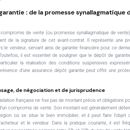
arantie : de la promesse synallagmatique 
n compromis de vente (ou promesse synallagmatique de vente)
 de la signature de cet avant-contrat. Il représente une p
s le vendeur, servant ainsi de garantie financière pour ce derni
 Toutefois, il est essentiel de souligner que le dépôt de garanti
rticulier la réalisation des conditions suspensives express
résence d’une assurance dépôt garantie peut offrir une prote
usage, de négociation et de jurisprudence
islation française ne fixe pas de montant précis et obligatoire po
re d’un compromis de vente. Son montant est généralement déte
gion où se situe le bien immobilier, et il peut faire l’objet 
acheteur et le vendeur. Dans la pratique courante, il est fré