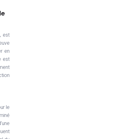
de
, est
reuve
er en
e est
ément
ction
ur le
rminé
d’une
quent