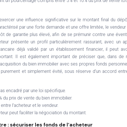
nt un pourcentage compris entre 5% et 10% du prix de vente tot
ercer une influence significative sur le montant final du dép
ractérisé par une forte demande et une offre limitée, le vendeur
ôt de garantie plus élevé, afin de se prémunir contre une évent
cheteur présente un profil particulièrement rassurant, avec un a
caire déjà validé par un établissement financier, il peut avo
ortant. Il est également important de préciser que, dans de 
e l’acquisition du bien immobilier avec ses propres fonds personnel
 purement et simplement évité, sous réserve d’un accord entr
as encadré par une loi spécifique.
 du prix de vente du bien immobilier.
ntre l’acheteur et le vendeur.
eur peut faciliter la négociation du montant.
e : sécuriser les fonds de l’acheteur