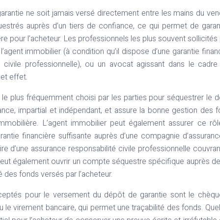
garantie ne soit jamais versé directement entre les mains du ven
estrés auprès d’un tiers de confiance, ce qui permet de garant
ère pour l’acheteur. Les professionnels les plus souvent sollicités
l’agent immobilier (à condition qu’il dispose d’une garantie finan
é civile professionnelle), ou un avocat agissant dans le cadre
t effet.
 le plus fréquemment choisi par les parties pour séquestrer le 
fiance, impartial et indépendant, et assure la bonne gestion des 
e immobilière. L’agent immobilier peut également assurer ce rô
arantie financière suffisante auprès d’une compagnie d’assuran
laire d’une assurance responsabilité civile professionnelle couvran
at peut également ouvrir un compte séquestre spécifique auprès d
té des fonds versés par l’acheteur.
ptés pour le versement du dépôt de garantie sont le chèqu
u le virement bancaire, qui permet une traçabilité des fonds. Que