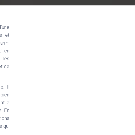
d’une
s et
Parmi
al en
i les
ôt de
e. Il
bien
nt le
e. En
tions
s qui