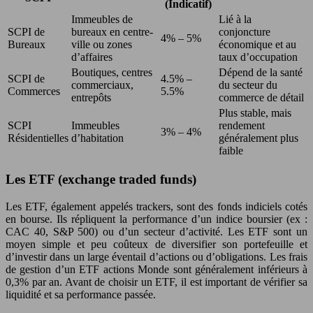
(Indicatif)
Immeubles de
Lié à la
SCPI de
bureaux en centre-
conjoncture
4% – 5%
Bureaux
ville ou zones
économique et au
d’affaires
taux d’occupation
Boutiques, centres
Dépend de la santé
SCPI de
4.5% –
commerciaux,
du secteur du
Commerces
5.5%
entrepôts
commerce de détail
Plus stable, mais
SCPI
Immeubles
rendement
3% – 4%
Résidentielles
d’habitation
généralement plus
faible
Les ETF (exchange traded funds)
Les ETF, également appelés trackers, sont des fonds indiciels cotés
en bourse. Ils répliquent la performance d’un indice boursier (ex :
CAC 40, S&P 500) ou d’un secteur d’activité. Les ETF sont un
moyen simple et peu coûteux de diversifier son portefeuille et
d’investir dans un large éventail d’actions ou d’obligations. Les frais
de gestion d’un ETF actions Monde sont généralement inférieurs à
0,3% par an. Avant de choisir un ETF, il est important de vérifier sa
liquidité et sa performance passée.