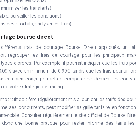
ur optimiser les coûts)
, minimiser les transferts)
ble, surveiller les conditions)
s ces produits, analyser les frais)
urtage bourse direct
différents frais de courtage Bourse Direct appliqués, un ta
doit regrouper les frais de courtage pour les principaux ma
 types d’ordres. Par exemple, il pourrait indiquer que les frais po
,09% avec un minimum de 0,99€, tandis que les frais pour un or
n tableau bien conçu permet de comparer rapidement les coûts 
n de votre stratégie de trading.
paratif doit être régulièrement mis à jour, car les tarifs des cour
me ses concurrents, peut modifier sa grille tarifaire en fonctio
erciale. Consulter régulièrement le site officiel de Bourse Dire
 donc une bonne pratique pour rester informé des tarifs les