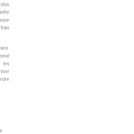
 plus
nifie
haque
frais
ière.
seuil
 les
miser
ordre
e.