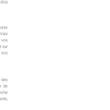
 d’où
ourse
t les
e vos
t sur
e vos
e des
re de
roche
ents,