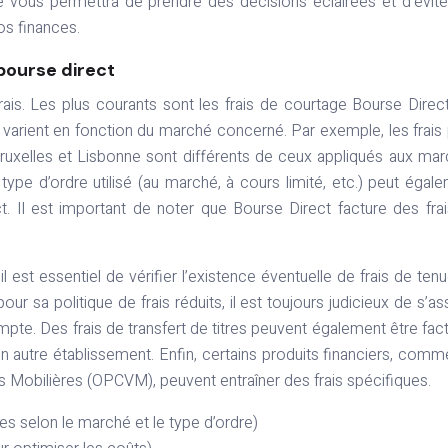
 vous permettra de prendre des décisions éclairées et d’évite
os finances.
 bourse direct
rais. Les plus courants sont les frais de courtage Bourse Direct
s varient en fonction du marché concerné. Par exemple, les frais
ruxelles et Lisbonne sont différents de ceux appliqués aux ma
type d’ordre utilisé (au marché, à cours limité, etc.) peut égal
t. Il est important de noter que Bourse Direct facture des fra
l est essentiel de vérifier l’existence éventuelle de frais de ten
r sa politique de frais réduits, il est toujours judicieux de s’as
mpte. Des frais de transfert de titres peuvent également être fac
un autre établissement. Enfin, certains produits financiers, comm
 Mobilières (OPCVM), peuvent entraîner des frais spécifiques.
es selon le marché et le type d’ordre)