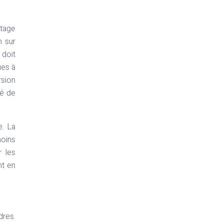
rtage
n sur
 doit
ues à
rsion
té de
e. La
moins
r les
nt en
dres.