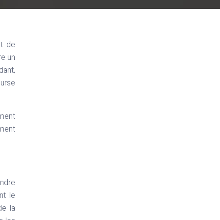
t de
re un
dant,
ourse
ement
ement
endre
nt le
de la