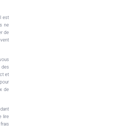
l est
is ne
er de
uvent
vous
r des
ct et
 pour
ux de
ndant
 lire
frais