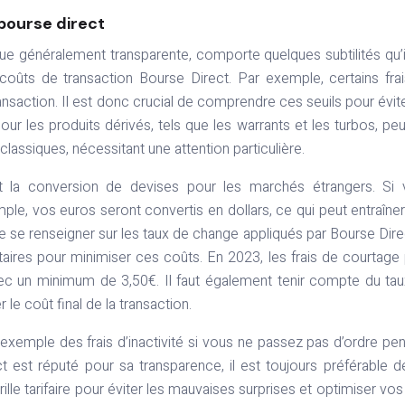
 bourse direct
 que généralement transparente, comporte quelques subtilités qu’i
coûts de transaction Bourse Direct. Par exemple, certains fra
transaction. Il est donc crucial de comprendre ces seuils pour évit
pour les produits dérivés, tels que les warrants et les turbos, pe
classiques, nécessitant une attention particulière.
 la conversion de devises pour les marchés étrangers. Si 
ple, vos euros seront convertis en dollars, ce qui peut entraîne
de se renseigner sur les taux de change appliqués par Bourse Dire
aires pour minimiser ces coûts. En 2023, les frais de courtage
vec un minimum de 3,50€. Il faut également tenir compte du ta
e coût final de la transaction.
r exemple des frais d’inactivité si vous ne passez pas d’ordre pe
est réputé pour sa transparence, il est toujours préférable de
ille tarifaire pour éviter les mauvaises surprises et optimiser vos 