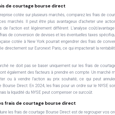
ais de courtage bourse direct
reprise cotée sur plusieurs marchés, comparez les frais de cou
ces marchés. Il peut être plus avantageux d’acheter une actio
de l’action est légèrement différent. L’analyse coût/avantage
frais de conversion de devises et les éventuelles taxes spécifiq
nçaise cotée à New York pourrait engendrer des frais de conve
ée directement sur Euronext Paris, ce qui impacterait la rentabili
arché ne doit pas se baser uniquement sur les frais de courtag
tion sont également des facteurs à prendre en compte. Un marché 
eter ou à vendre l’action au prix souhaité, ce qui peut annule
e Bourse Direct. En 2024, les frais pour un ordre sur le NYSE so
is la liquidité du NYSE peut compenser ce surcoût.
es frais de courtage bourse direct
duire les frais de courtage Bourse Direct est de regrouper vos or