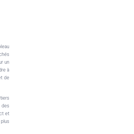
bleau
rchés
ur un
dre à
et de
tiers
n des
ct et
 plus