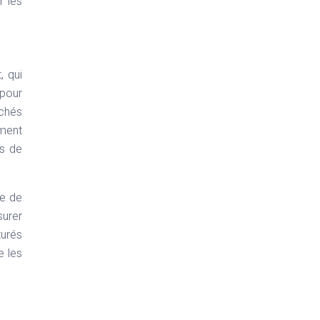
r les
, qui
 pour
rchés
ement
is de
ue de
surer
turés
e les